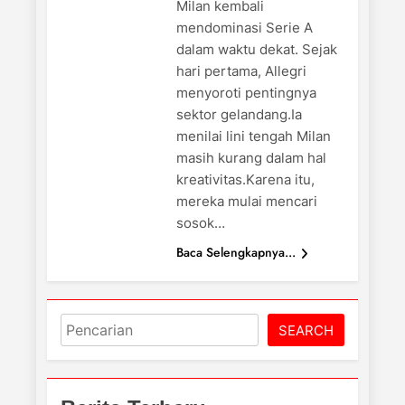
Milan kembali
mendominasi Serie A
dalam waktu dekat. Sejak
hari pertama, Allegri
menyoroti pentingnya
sektor gelandang.Ia
menilai lini tengah Milan
masih kurang dalam hal
kreativitas.Karena itu,
mereka mulai mencari
sosok…
Baca Selengkapnya...
Cari
SEARCH