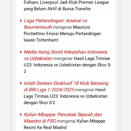
Fulham, Liverpool Jadi Klub Premier League
yang Belum Aktif di Bursa Transfer
Laga Pertandingan: Arsenal vs
Bournemouth
mengenai
Mauricio
Pochettino Emosi Menuju Pertandingan
lawan Tottenham!
Media Asing Soroti Kekalahan Indonesia
vs Uzbekistan
mengenai
Hasil Laga Timnas
U23: Indonesia vs Uzbekistan dengan Skor 0-
2
Inilah Deretan Eksklusif 18 Klub Bersaing
di BRI Liga 1 2024/2025
mengenai
Hasil
Laga Timnas U23: Indonesia vs Uzbekistan
dengan Skor 0-2
Kylian Mbappe: Pencetak Sejarah dan
Maestro di PSG
mengenai
Kylian Mbappe
Resmi Ke Real Madrid