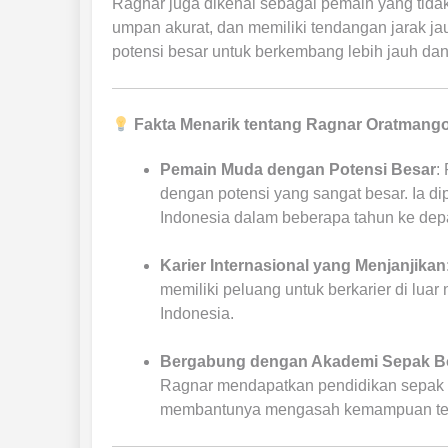
Ragnar juga dikenal sebagai pemain yang tida
umpan akurat, dan memiliki tendangan jarak j
potensi besar untuk berkembang lebih jauh dan 
Fakta Menarik tentang Ragnar Oratmang
Pemain Muda dengan Potensi Besar
:
dengan potensi yang sangat besar. Ia di
Indonesia dalam beberapa tahun ke dep
Karier Internasional yang Menjanjikan
memiliki peluang untuk berkarier di luar
Indonesia.
Bergabung dengan Akademi Sepak Bo
Ragnar mendapatkan pendidikan sepak b
membantunya mengasah kemampuan tekn