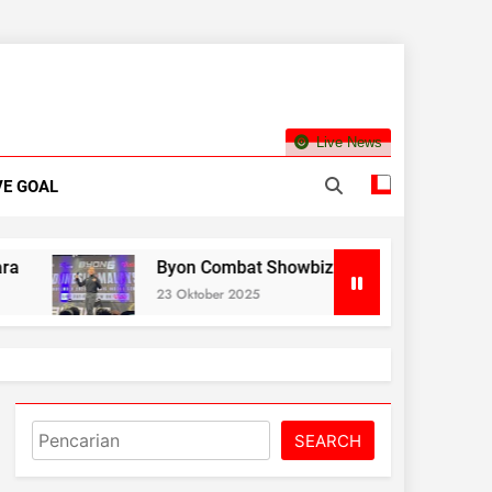
Live News
ta Bola Hari Ini,
Bola Hari Ini, Liga Bola, Bola Live Skor , Klasemen
VE GOAL
yol, Liga Belanda, Liga Perancis, Liga Italia, Liga
a, Skor Live Bola
e Dengan Livescore.
a Bola
Byon Combat Showbiz Vol.6: Indonesia vs Malays
23 Oktober 2025
Cari
SEARCH