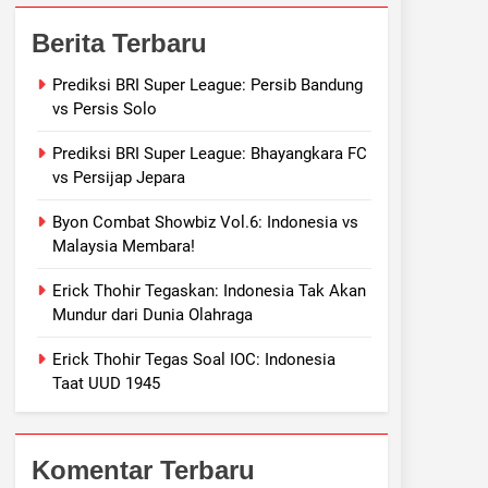
Berita Terbaru
Prediksi BRI Super League: Persib Bandung
vs Persis Solo
Prediksi BRI Super League: Bhayangkara FC
vs Persijap Jepara
Byon Combat Showbiz Vol.6: Indonesia vs
Malaysia Membara!
Erick Thohir Tegaskan: Indonesia Tak Akan
Mundur dari Dunia Olahraga
Erick Thohir Tegas Soal IOC: Indonesia
Taat UUD 1945
Komentar Terbaru