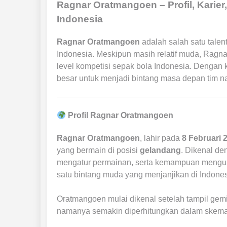
Ragnar Oratmangoen – Profil, Karie
Indonesia
Ragnar Oratmangoen
adalah salah satu talen
Indonesia. Meskipun masih relatif muda, Ragnar
level kompetisi sepak bola Indonesia. Dengan
besar untuk menjadi bintang masa depan tim na
Profil Ragnar Oratmangoen
Ragnar Oratmangoen
, lahir pada
8 Februari 
yang bermain di posisi
gelandang
. Dikenal de
mengatur permainan, serta kemampuan mengua
satu bintang muda yang menjanjikan di Indones
Oratmangoen mulai dikenal setelah tampil gem
namanya semakin diperhitungkan dalam skema 