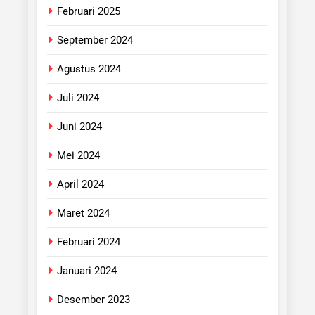
Februari 2025
September 2024
Agustus 2024
Juli 2024
Juni 2024
Mei 2024
April 2024
Maret 2024
Februari 2024
Januari 2024
Desember 2023