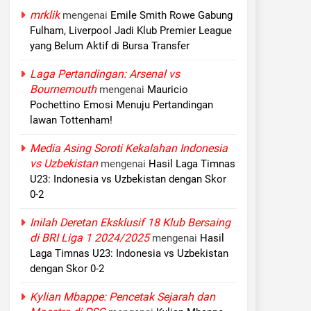
mrklik
mengenai
Emile Smith Rowe Gabung
Fulham, Liverpool Jadi Klub Premier League
yang Belum Aktif di Bursa Transfer
Laga Pertandingan: Arsenal vs
Bournemouth
mengenai
Mauricio
Pochettino Emosi Menuju Pertandingan
lawan Tottenham!
Media Asing Soroti Kekalahan Indonesia
vs Uzbekistan
mengenai
Hasil Laga Timnas
U23: Indonesia vs Uzbekistan dengan Skor
0-2
Inilah Deretan Eksklusif 18 Klub Bersaing
di BRI Liga 1 2024/2025
mengenai
Hasil
Laga Timnas U23: Indonesia vs Uzbekistan
dengan Skor 0-2
Kylian Mbappe: Pencetak Sejarah dan