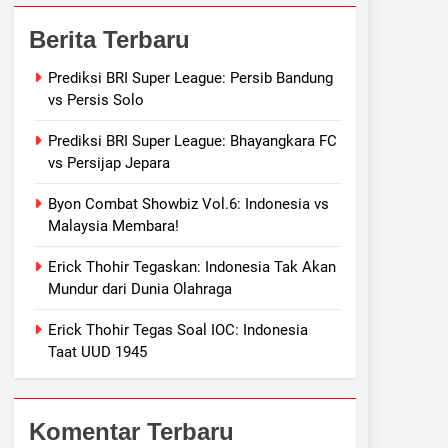
Berita Terbaru
Prediksi BRI Super League: Persib Bandung
vs Persis Solo
Prediksi BRI Super League: Bhayangkara FC
vs Persijap Jepara
Byon Combat Showbiz Vol.6: Indonesia vs
Malaysia Membara!
Erick Thohir Tegaskan: Indonesia Tak Akan
Mundur dari Dunia Olahraga
Erick Thohir Tegas Soal IOC: Indonesia
Taat UUD 1945
Komentar Terbaru