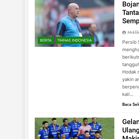
Bojan
Tanta
Semp
Mrkli
BERITA
TIMNAS INDONESIA
Persib 
mengha
berikut
tangguh
Hodak m
yakin a
berpen
kali…
Baca Sel
Gelan
Ulang
Maki