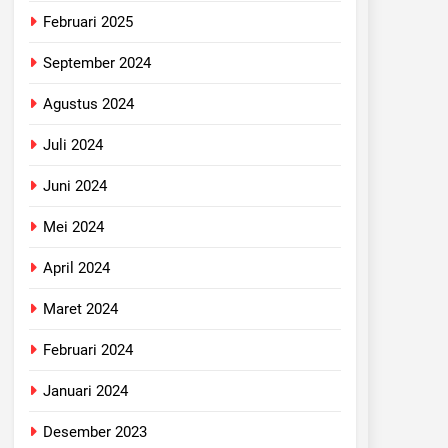
Februari 2025
September 2024
Agustus 2024
Juli 2024
Juni 2024
Mei 2024
April 2024
Maret 2024
Februari 2024
Januari 2024
Desember 2023