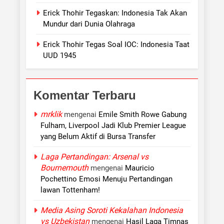
Erick Thohir Tegaskan: Indonesia Tak Akan
Mundur dari Dunia Olahraga
Erick Thohir Tegas Soal IOC: Indonesia Taat
UUD 1945
Komentar Terbaru
mrklik
mengenai
Emile Smith Rowe Gabung
Fulham, Liverpool Jadi Klub Premier League
yang Belum Aktif di Bursa Transfer
Laga Pertandingan: Arsenal vs
Bournemouth
mengenai
Mauricio
Pochettino Emosi Menuju Pertandingan
lawan Tottenham!
Media Asing Soroti Kekalahan Indonesia
vs Uzbekistan
mengenai
Hasil Laga Timnas