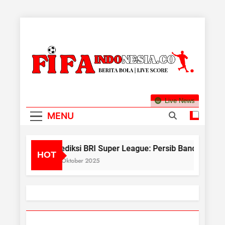
Skip
to
content
FifaIndonesia.co –
Berita Bola Hari Ini Lengkap Dengan Jadwal
Live News
Berita Bola Hari
Pertandingan Bola Live Skor Bola Hari Ini, Liga
MENU
Bola, Bola Live Skor , Klasemen Bola, Liga
Ini, Jadwal
Indonesia, Liga Champion, Liga Inggris, Liga
Arab, Liga Spanyol, Liga Belanda, Liga Perancis,
Pertandingan
Prediksi BRI Super League: Persib Bandung vs Per
HOT
Liga Italia, Liga Jerman, Berita Liga Sepakbola
26 Oktober 2025
Bola, Skor Live
Terupdate Dengan Livescore.
Bola Hari Ini, Liga
Bola