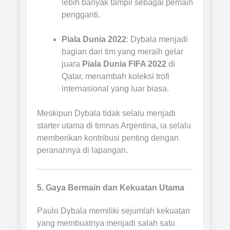
lebih banyak tampil sebagai pemain
pengganti.
Piala Dunia 2022
: Dybala menjadi
bagian dari tim yang meraih gelar
juara
Piala Dunia FIFA 2022
di
Qatar, menambah koleksi trofi
internasional yang luar biasa.
Meskipun Dybala tidak selalu menjadi
starter utama di timnas Argentina, ia selalu
memberikan kontribusi penting dengan
peranannya di lapangan.
5. Gaya Bermain dan Kekuatan Utama
Paulo Dybala memiliki sejumlah kekuatan
yang membuatnya menjadi salah satu