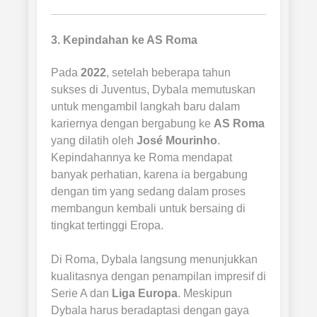
3. Kepindahan ke AS Roma
Pada
2022
, setelah beberapa tahun
sukses di Juventus, Dybala memutuskan
untuk mengambil langkah baru dalam
kariernya dengan bergabung ke
AS Roma
yang dilatih oleh
José Mourinho
.
Kepindahannya ke Roma mendapat
banyak perhatian, karena ia bergabung
dengan tim yang sedang dalam proses
membangun kembali untuk bersaing di
tingkat tertinggi Eropa.
Di Roma, Dybala langsung menunjukkan
kualitasnya dengan penampilan impresif di
Serie A dan
Liga Europa
. Meskipun
Dybala harus beradaptasi dengan gaya