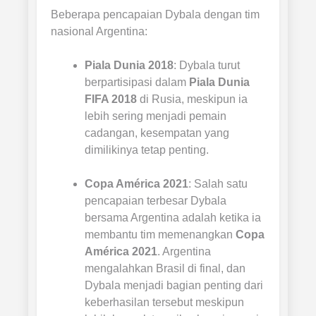
Beberapa pencapaian Dybala dengan tim
nasional Argentina:
Piala Dunia 2018
: Dybala turut
berpartisipasi dalam
Piala Dunia
FIFA 2018
di Rusia, meskipun ia
lebih sering menjadi pemain
cadangan, kesempatan yang
dimilikinya tetap penting.
Copa América 2021
: Salah satu
pencapaian terbesar Dybala
bersama Argentina adalah ketika ia
membantu tim memenangkan
Copa
América 2021
. Argentina
mengalahkan Brasil di final, dan
Dybala menjadi bagian penting dari
keberhasilan tersebut meskipun