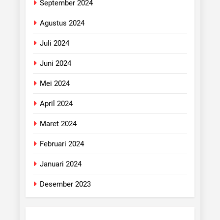
September 2024
Agustus 2024
Juli 2024
Juni 2024
Mei 2024
April 2024
Maret 2024
Februari 2024
Januari 2024
Desember 2023