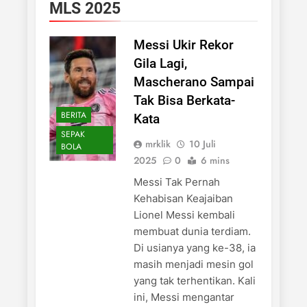
MLS 2025
Messi Ukir Rekor
Gila Lagi,
Mascherano Sampai
Tak Bisa Berkata-
BERITA
Kata
SEPAK
mrklik
10 Juli
BOLA
2025
0
6 mins
Messi Tak Pernah
Kehabisan Keajaiban
Lionel Messi kembali
membuat dunia terdiam.
Di usianya yang ke-38, ia
masih menjadi mesin gol
yang tak terhentikan. Kali
ini, Messi mengantar