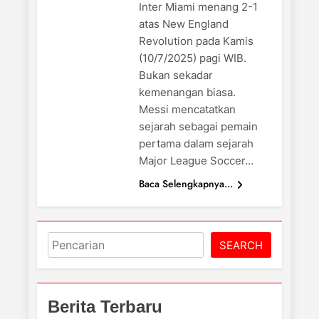
Inter Miami menang 2-1
atas New England
Revolution pada Kamis
(10/7/2025) pagi WIB.
Bukan sekadar
kemenangan biasa.
Messi mencatatkan
sejarah sebagai pemain
pertama dalam sejarah
Major League Soccer…
Baca Selengkapnya...
Cari
SEARCH
Berita Terbaru