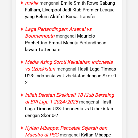
mrklik
mengenai
Emile Smith Rowe Gabung
Fulham, Liverpool Jadi Klub Premier League
yang Belum Aktif di Bursa Transfer
Laga Pertandingan: Arsenal vs
Bournemouth
mengenai
Mauricio
Pochettino Emosi Menuju Pertandingan
lawan Tottenham!
Media Asing Soroti Kekalahan Indonesia
vs Uzbekistan
mengenai
Hasil Laga Timnas
U23: Indonesia vs Uzbekistan dengan Skor 0-
2
Inilah Deretan Eksklusif 18 Klub Bersaing
di BRI Liga 1 2024/2025
mengenai
Hasil
Laga Timnas U23: Indonesia vs Uzbekistan
dengan Skor 0-2
Kylian Mbappe: Pencetak Sejarah dan
Maestro di PSG
mengenai
Kylian Mbappe