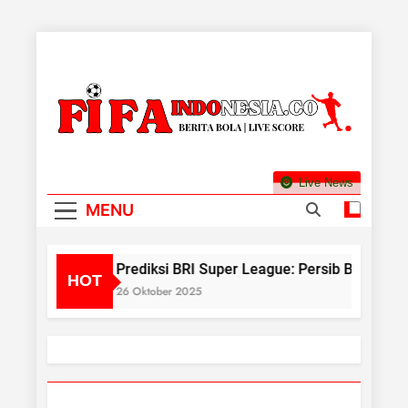
Skip
to
content
FifaIndonesia.co –
Berita Bola Hari Ini Lengkap Dengan Jadwal
Live News
Berita Bola Hari
Pertandingan Bola Live Skor Bola Hari Ini, Liga
MENU
Bola, Bola Live Skor , Klasemen Bola, Liga
Ini, Jadwal
Indonesia, Liga Champion, Liga Inggris, Liga
Arab, Liga Spanyol, Liga Belanda, Liga Perancis,
Pertandingan
Prediksi BRI Super League: Persib Bandung v
HOT
Liga Italia, Liga Jerman, Berita Liga Sepakbola
26 Oktober 2025
Bola, Skor Live
Terupdate Dengan Livescore.
Bola Hari Ini, Liga
Bola