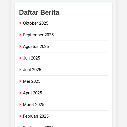
Daftar Berita
Oktober 2025
September 2025
Agustus 2025
Juli 2025
Juni 2025
Mei 2025
April 2025
Maret 2025
Februari 2025