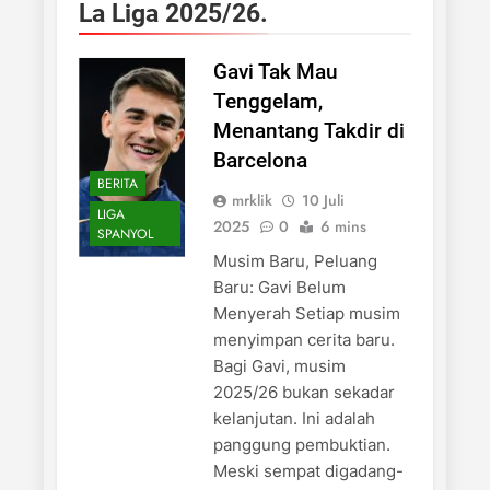
La Liga 2025/26.
Gavi Tak Mau
Tenggelam,
Menantang Takdir di
Barcelona
BERITA
mrklik
10 Juli
LIGA
2025
0
6 mins
SPANYOL
Musim Baru, Peluang
Baru: Gavi Belum
Menyerah Setiap musim
menyimpan cerita baru.
Bagi Gavi, musim
2025/26 bukan sekadar
kelanjutan. Ini adalah
panggung pembuktian.
Meski sempat digadang-