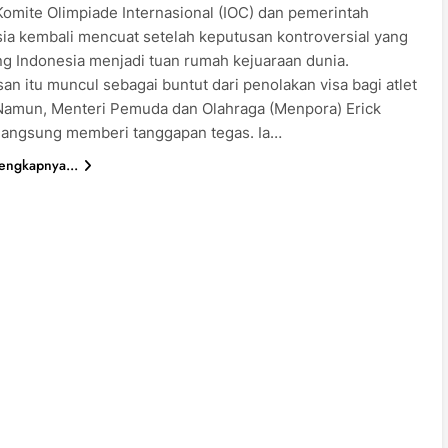
Komite Olimpiade Internasional (IOC) dan pemerintah
ia kembali mencuat setelah keputusan kontroversial yang
g Indonesia menjadi tuan rumah kejuaraan dunia.
an itu muncul sebagai buntut dari penolakan visa bagi atlet
 Namun, Menteri Pemuda dan Olahraga (Menpora) Erick
langsung memberi tanggapan tegas. Ia…
engkapnya...