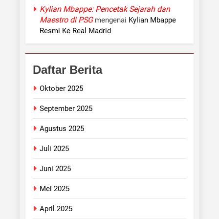
Kylian Mbappe: Pencetak Sejarah dan
Maestro di PSG
mengenai
Kylian Mbappe
Resmi Ke Real Madrid
Daftar Berita
Oktober 2025
September 2025
Agustus 2025
Juli 2025
Juni 2025
Mei 2025
April 2025