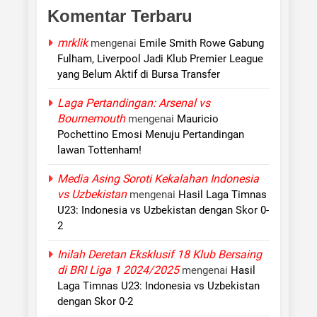
Komentar Terbaru
mrklik
mengenai
Emile Smith Rowe Gabung
Fulham, Liverpool Jadi Klub Premier League
yang Belum Aktif di Bursa Transfer
Laga Pertandingan: Arsenal vs
Bournemouth
mengenai
Mauricio
Pochettino Emosi Menuju Pertandingan
lawan Tottenham!
Media Asing Soroti Kekalahan Indonesia
vs Uzbekistan
mengenai
Hasil Laga Timnas
U23: Indonesia vs Uzbekistan dengan Skor 0-
2
Inilah Deretan Eksklusif 18 Klub Bersaing
di BRI Liga 1 2024/2025
mengenai
Hasil
Laga Timnas U23: Indonesia vs Uzbekistan
dengan Skor 0-2