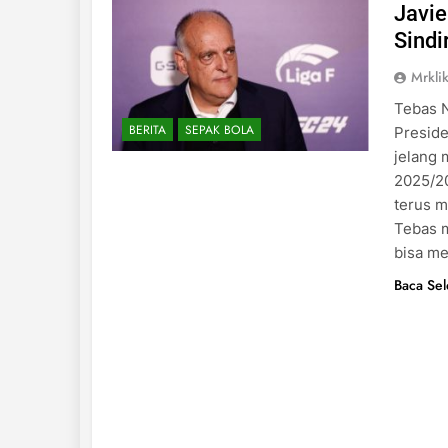
Javie
Sindi
Mrkli
Tebas N
BERITA
SEPAK BOLA
Preside
jelang 
2025/20
terus m
Tebas m
bisa me
Baca Sel