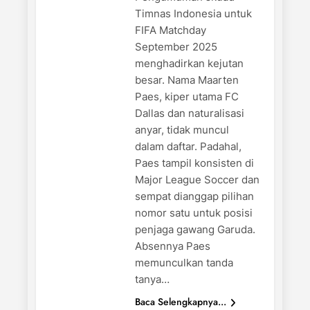
Timnas Indonesia untuk
FIFA Matchday
September 2025
menghadirkan kejutan
besar. Nama Maarten
Paes, kiper utama FC
Dallas dan naturalisasi
anyar, tidak muncul
dalam daftar. Padahal,
Paes tampil konsisten di
Major League Soccer dan
sempat dianggap pilihan
nomor satu untuk posisi
penjaga gawang Garuda.
Absennya Paes
memunculkan tanda
tanya…
Baca Selengkapnya...