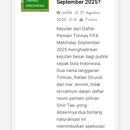
TIMNAS
September 2025?
INDONESIA
mrklik
21 Agustus
2025
0
7 mins
Kejutan dari Daftar
Pemain Timnas FIFA
Matchday September
2025 menghadirkan
kejutan besar bagi publik
sepak bola Indonesia.
Dua nama langganan
Timnas, Rafael Struick
dan Ivar Jenner, tidak
tercantum dalam daftar
resmi pemain pilihan
Shin Tae-yong.
Absennya dua bintang
naturalisasi ini
menimbulkan spekulasi