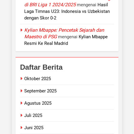
di BRI Liga 1 2024/2025
mengenai
Hasil
Laga Timnas U23: Indonesia vs Uzbekistan
dengan Skor 0-2
Kylian Mbappe: Pencetak Sejarah dan
Maestro di PSG
mengenai
Kylian Mbappe
Resmi Ke Real Madrid
Daftar Berita
Oktober 2025
September 2025
Agustus 2025
Juli 2025
Juni 2025