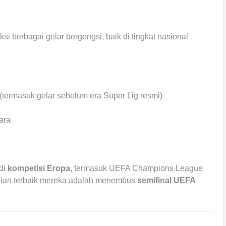
i berbagai gelar bergengsi, baik di tingkat nasional
(termasuk gelar sebelum era Süper Lig resmi)
uara
 di
kompetisi Eropa
, termasuk UEFA Champions League
ian terbaik mereka adalah menembus
semifinal UEFA