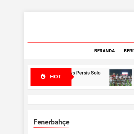
Skip
to
content
Berita B
BERANDA
BERI
Bola, 
Ja
r League: Persib Bandung vs Persis Solo
Pred
HOT
26 Ok
Fenerbahçe