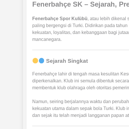
Fenerbahçe SK – Sejarah, Pre
Fenerbahçe Spor Kulübü
, atau lebih dikenal
paling bergengsi di Turki. Didirikan pada tahun
kekuatan, loyalitas, dan kebanggaan bagi jut
mancanegara.
Sejarah Singkat
Fenerbahçe lahir di tengah masa kesulitan Kes
diperkenalkan. Klub ini semula dibentuk secara
membentuk klub olahraga oleh otoritas pemerin
Namun, seiring berjalannya waktu dan perubah
kekuatan utama dalam sepak bola Turki. Klub i
dan sejak itu telah menjadi langganan papan at