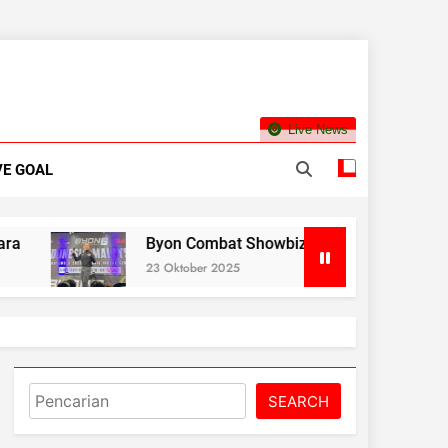
Live News
ta Bola Hari Ini,
Bola Hari Ini, Liga Bola, Bola Live Skor , Klasemen
VE GOAL
yol, Liga Belanda, Liga Perancis, Liga Italia, Liga
a, Skor Live Bola
e Dengan Livescore.
a Bola
Byon Combat Showbiz Vol.6: Indonesia vs Mala
23 Oktober 2025
Cari
SEARCH