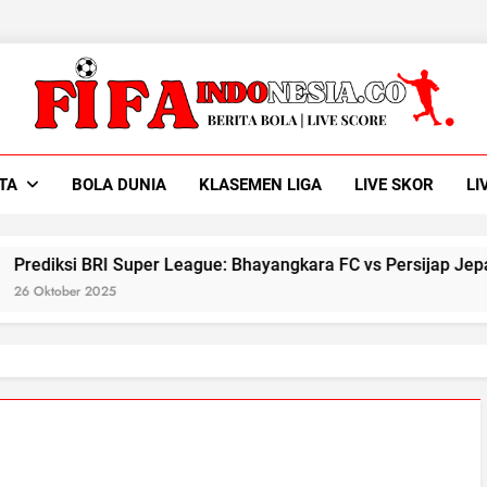
FifaIndonesia.co – Beri
ola Hari Ini Lengkap Dengan Jadwal Pertandingan Bola Live Skor 
TA
BOLA DUNIA
KLASEMEN LIGA
LIVE SKOR
LI
Liga Indonesia, Liga Champion, Liga Inggris, Liga Arab, Liga Span
dwal Pertandingan Bol
Jerman, Berita Liga Sepakbola Terupdat
Hari Ini, Lig
iksi BRI Super League: Bhayangkara FC vs Persijap Jepara
tober 2025