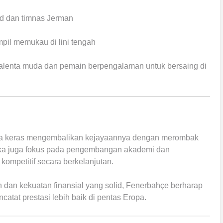
d dan timnas Jerman
mpil memukau di lini tengah
 talenta muda dan pemain berpengalaman untuk bersaing di
ya keras mengembalikan kejayaannya dengan merombak
ereka juga fokus pada pengembangan akademi dan
kompetitif secara berkelanjutan.
 dan kekuatan finansial yang solid, Fenerbahçe berharap
catat prestasi lebih baik di pentas Eropa.