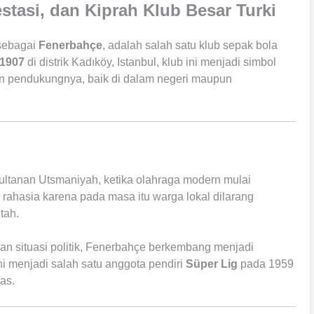
stasi, dan Kiprah Klub Besar Turki
 sebagai
Fenerbahçe
, adalah salah satu klub sepak bola
1907
di distrik Kadıköy, Istanbul, klub ini menjadi simbol
aan pendukungnya, baik di dalam negeri maupun
ultanan Utsmaniyah, ketika olahraga modern mulai
 rahasia karena pada masa itu warga lokal dilarang
tah.
an situasi politik, Fenerbahçe berkembang menjadi
ni menjadi salah satu anggota pendiri
Süper Lig
pada 1959
as.