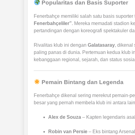
Popularitas dan Basis Suporter
Fenerbahçe memiliki salah satu basis suporter t
Fenerbahçeliler”
. Mereka memadati stadion k
pertandingan dengan koreografi spektakuler d
Rivalitas klub ini dengan
Galatasaray
, dikenal
paling panas di dunia. Pertemuan kedua klub 
kebanggaan regional, sejarah, dan status sosial
Pemain Bintang dan Legenda
Fenerbahçe dikenal sering merekrut pemain-p
besar yang pernah membela klub ini antara lain
Alex de Souza
– Kapten legendaris asal
Robin van Persie
– Eks bintang Arsena