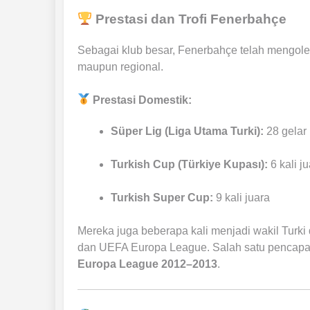
Prestasi dan Trofi Fenerbahçe
Sebagai klub besar, Fenerbahçe telah mengoleks
maupun regional.
Prestasi Domestik:
Süper Lig (Liga Utama Turki):
28 gelar 
Turkish Cup (Türkiye Kupası):
6 kali j
Turkish Super Cup:
9 kali juara
Mereka juga beberapa kali menjadi wakil Turki
dan UEFA Europa League. Salah satu pencapa
Europa League 2012–2013
.