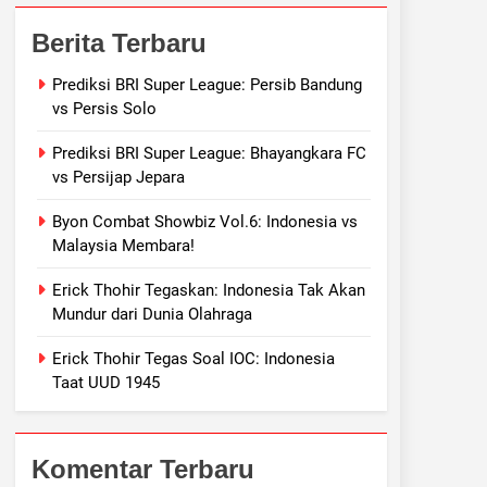
Berita Terbaru
Prediksi BRI Super League: Persib Bandung
vs Persis Solo
Prediksi BRI Super League: Bhayangkara FC
vs Persijap Jepara
Byon Combat Showbiz Vol.6: Indonesia vs
Malaysia Membara!
Erick Thohir Tegaskan: Indonesia Tak Akan
Mundur dari Dunia Olahraga
Erick Thohir Tegas Soal IOC: Indonesia
Taat UUD 1945
Komentar Terbaru