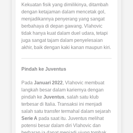
Kekuatan fisik yang dimilikinya, ditambah
dengan ketajaman dalam mencetak gol,
menjadikannya penyerang yang sangat
berbahaya di depan gawang. Vlahovic
tidak hanya kuat dalam duel udara, tetapi
juga sangat tajam dalam penyelesaian
akhir, baik dengan kaki kanan maupun kiri.
Pindah ke Juventus
Pada
Januari 2022
, Vlahovic membuat
langkah besar dalam kariernya dengan
pindah ke
Juventus
, salah satu klub
terbesar di Italia. Transaksi ini menjadi
salah satu transfer termahal dalam sejarah
Serie A
pada saat itu. Juventus melihat
potensi besar dalam diri Vlahovic dan
berharap ia dapat menjadi ujung tombak