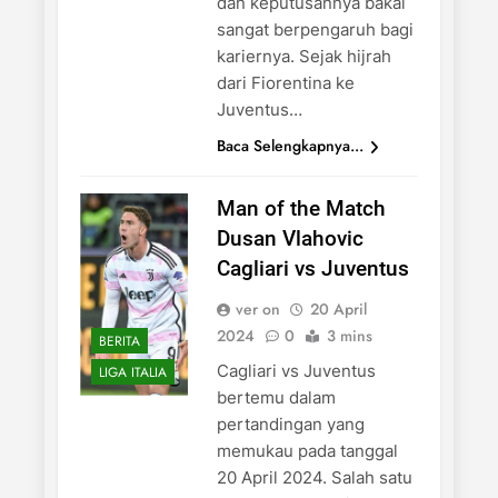
dan keputusannya bakal
sangat berpengaruh bagi
kariernya. Sejak hijrah
dari Fiorentina ke
Juventus…
Baca Selengkapnya...
Man of the Match
Dusan Vlahovic
Cagliari vs Juventus
ver on
20 April
2024
0
3 mins
BERITA
Cagliari vs Juventus
LIGA ITALIA
bertemu dalam
pertandingan yang
memukau pada tanggal
20 April 2024. Salah satu