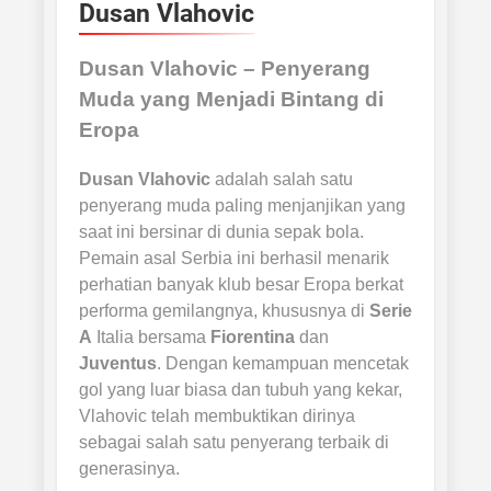
Dusan Vlahovic
Dusan Vlahovic – Penyerang
Muda yang Menjadi Bintang di
Eropa
Dusan Vlahovic
adalah salah satu
penyerang muda paling menjanjikan yang
saat ini bersinar di dunia sepak bola.
Pemain asal Serbia ini berhasil menarik
perhatian banyak klub besar Eropa berkat
performa gemilangnya, khususnya di
Serie
A
Italia bersama
Fiorentina
dan
Juventus
. Dengan kemampuan mencetak
gol yang luar biasa dan tubuh yang kekar,
Vlahovic telah membuktikan dirinya
sebagai salah satu penyerang terbaik di
generasinya.