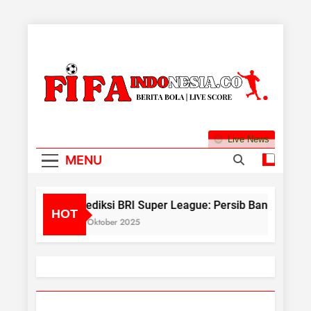
Skip
to
content
FifaIndonesia.co –
Berita Bola Hari Ini Lengkap Dengan Jadwal
Live News
Berita Bola Hari
Pertandingan Bola Live Skor Bola Hari Ini, Liga
MENU
Bola, Bola Live Skor , Klasemen Bola, Liga
Ini, Jadwal
Indonesia, Liga Champion, Liga Inggris, Liga
Arab, Liga Spanyol, Liga Belanda, Liga Perancis,
Pertandingan
Prediksi BRI Super League: Persib Bandung vs Pe
HOT
Liga Italia, Liga Jerman, Berita Liga Sepakbola
26 Oktober 2025
Bola, Skor Live
Terupdate Dengan Livescore.
Bola Hari Ini, Liga
Bola