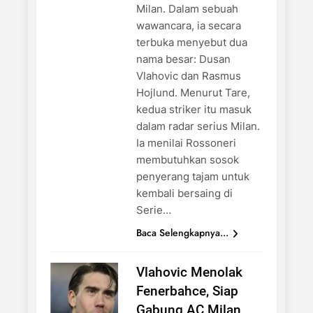
Milan. Dalam sebuah
wawancara, ia secara
terbuka menyebut dua
nama besar: Dusan
Vlahovic dan Rasmus
Hojlund. Menurut Tare,
kedua striker itu masuk
dalam radar serius Milan.
Ia menilai Rossoneri
membutuhkan sosok
penyerang tajam untuk
kembali bersaing di
Serie…
Baca Selengkapnya...
Vlahovic Menolak
Fenerbahce, Siap
Gabung AC Milan