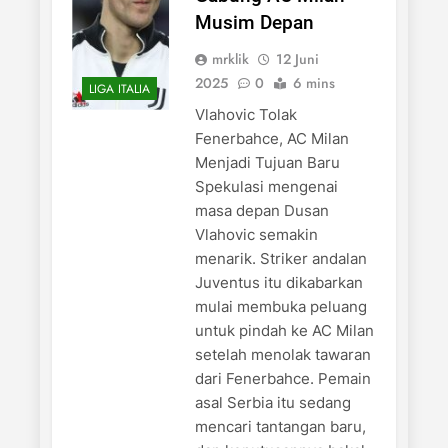
Musim Depan
mrklik
12 Juni
2025
0
6 mins
LIGA ITALIA
Vlahovic Tolak
Fenerbahce, AC Milan
Menjadi Tujuan Baru
Spekulasi mengenai
masa depan Dusan
Vlahovic semakin
menarik. Striker andalan
Juventus itu dikabarkan
mulai membuka peluang
untuk pindah ke AC Milan
setelah menolak tawaran
dari Fenerbahce. Pemain
asal Serbia itu sedang
mencari tantangan baru,