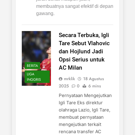
membuatnya sangat efektif di depan
gawang.
Secara Terbuka, Igli
Tare Sebut Vlahovic
dan Hojlund Jadi
Opsi Serius untuk
BERITA
AC Milan
LIGA
mrklik
18 Agustus
INGGRIS
2025
0
6 mins
Pernyataan Mengejutkan
Igli Tare Eks direktur
olahraga Lazio, Igli Tare,
membuat pernyataan
mengejutkan terkait
rencana transfer AC