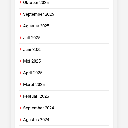
Oktober 2025
September 2025
Agustus 2025
Juli 2025
Juni 2025
Mei 2025
April 2025
Maret 2025
Februari 2025
September 2024
Agustus 2024