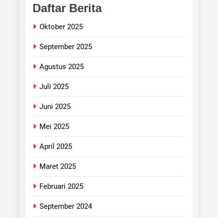
Daftar Berita
Oktober 2025
September 2025
Agustus 2025
Juli 2025
Juni 2025
Mei 2025
April 2025
Maret 2025
Februari 2025
September 2024