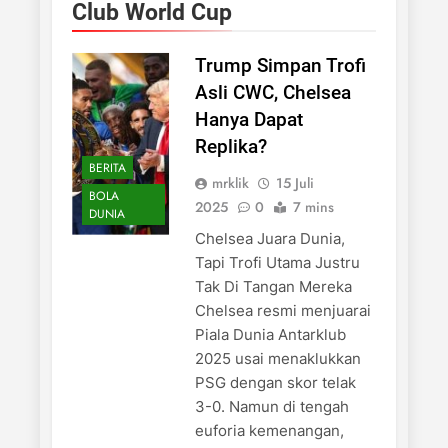
Club World Cup
Trump Simpan Trofi
Asli CWC, Chelsea
Hanya Dapat
Replika?
BERITA
mrklik
15 Juli
BOLA
2025
0
7 mins
DUNIA
Chelsea Juara Dunia,
Tapi Trofi Utama Justru
Tak Di Tangan Mereka
Chelsea resmi menjuarai
Piala Dunia Antarklub
2025 usai menaklukkan
PSG dengan skor telak
3-0. Namun di tengah
euforia kemenangan,