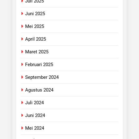
Juli 2025
Juni 2025
Mei 2025
April 2025
Maret 2025
Februari 2025
September 2024
Agustus 2024
Juli 2024
Juni 2024
Mei 2024