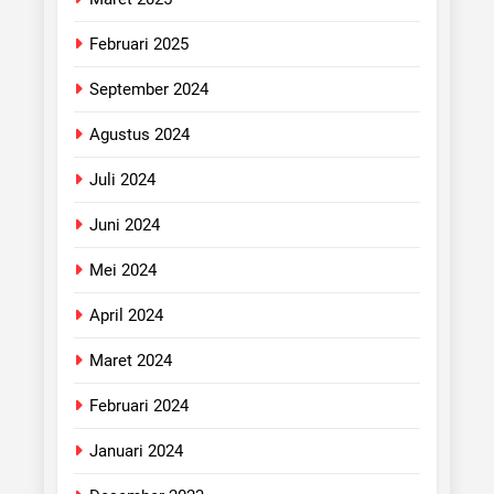
Februari 2025
September 2024
Agustus 2024
Juli 2024
Juni 2024
Mei 2024
April 2024
Maret 2024
Februari 2024
Januari 2024