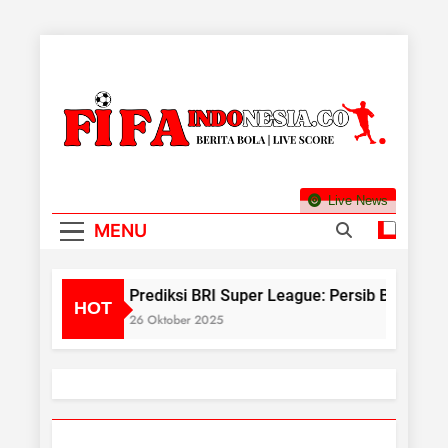
Skip
to
content
FifaIndonesia.co –
Berita Bola Hari Ini Lengkap Dengan Jadwal
Live News
Berita Bola Hari
Pertandingan Bola Live Skor Bola Hari Ini, Liga
MENU
Bola, Bola Live Skor , Klasemen Bola, Liga
Ini, Jadwal
Indonesia, Liga Champion, Liga Inggris, Liga
Arab, Liga Spanyol, Liga Belanda, Liga Perancis,
Pertandingan
Prediksi BRI Super League: Persib Bandung v
HOT
Liga Italia, Liga Jerman, Berita Liga Sepakbola
26 Oktober 2025
Bola, Skor Live
Terupdate Dengan Livescore.
Bola Hari Ini, Liga
Bola