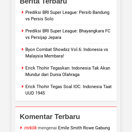
Berita Terbaru
Prediksi BRI Super League: Persib Bandung
vs Persis Solo
Prediksi BRI Super League: Bhayangkara FC
vs Persijap Jepara
Byon Combat Showbiz Vol.6: Indonesia vs
Malaysia Membara!
Erick Thohir Tegaskan: Indonesia Tak Akan
Mundur dari Dunia Olahraga
Erick Thohir Tegas Soal IOC: Indonesia Taat
UUD 1945
Komentar Terbaru
mrklik
mengenai
Emile Smith Rowe Gabung