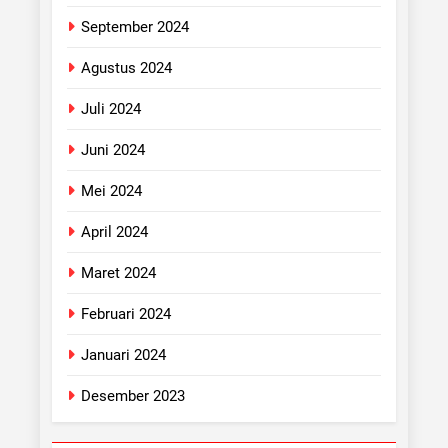
September 2024
Agustus 2024
Juli 2024
Juni 2024
Mei 2024
April 2024
Maret 2024
Februari 2024
Januari 2024
Desember 2023