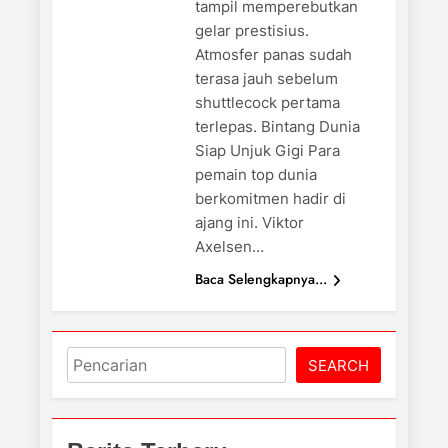
tampil memperebutkan
gelar prestisius.
Atmosfer panas sudah
terasa jauh sebelum
shuttlecock pertama
terlepas. Bintang Dunia
Siap Unjuk Gigi Para
pemain top dunia
berkomitmen hadir di
ajang ini. Viktor
Axelsen…
Baca Selengkapnya...
Cari
SEARCH