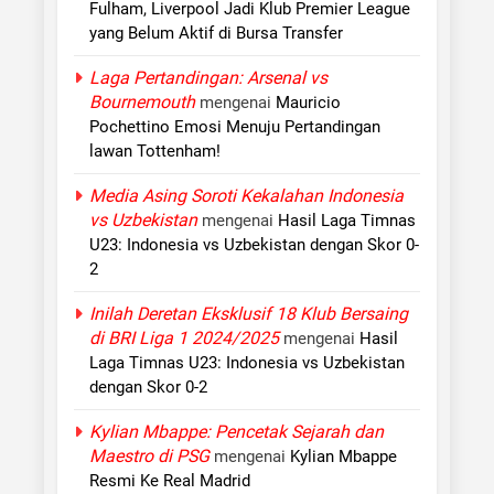
Fulham, Liverpool Jadi Klub Premier League
yang Belum Aktif di Bursa Transfer
Laga Pertandingan: Arsenal vs
Bournemouth
mengenai
Mauricio
Pochettino Emosi Menuju Pertandingan
lawan Tottenham!
Media Asing Soroti Kekalahan Indonesia
vs Uzbekistan
mengenai
Hasil Laga Timnas
U23: Indonesia vs Uzbekistan dengan Skor 0-
2
Inilah Deretan Eksklusif 18 Klub Bersaing
di BRI Liga 1 2024/2025
mengenai
Hasil
Laga Timnas U23: Indonesia vs Uzbekistan
dengan Skor 0-2
Kylian Mbappe: Pencetak Sejarah dan
Maestro di PSG
mengenai
Kylian Mbappe
Resmi Ke Real Madrid