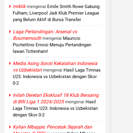
mrklik
mengenai
Emile Smith Rowe Gabung
Fulham, Liverpool Jadi Klub Premier League
yang Belum Aktif di Bursa Transfer
Laga Pertandingan: Arsenal vs
Bournemouth
mengenai
Mauricio
Pochettino Emosi Menuju Pertandingan
lawan Tottenham!
Media Asing Soroti Kekalahan Indonesia
vs Uzbekistan
mengenai
Hasil Laga Timnas
U23: Indonesia vs Uzbekistan dengan Skor
0-2
Inilah Deretan Eksklusif 18 Klub Bersaing
di BRI Liga 1 2024/2025
mengenai
Hasil
Laga Timnas U23: Indonesia vs Uzbekistan
dengan Skor 0-2
Kylian Mbappe: Pencetak Sejarah dan