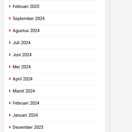
Februari 2025
September 2024
Agustus 2024
Juli 2024
Juni 2024
Mei 2024
April 2024
Maret 2024
Februari 2024
Januari 2024
Desember 2023