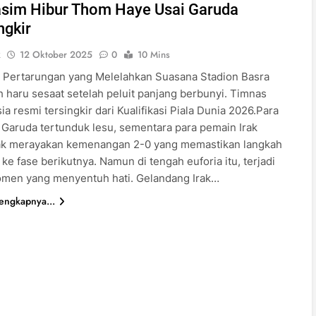
asim Hibur Thom Haye Usai Garuda
ngkir
k
12 Oktober 2025
0
10 Mins
 Pertarungan yang Melelahkan Suasana Stadion Basra
 haru sesaat setelah peluit panjang berbunyi. Timnas
ia resmi tersingkir dari Kualifikasi Piala Dunia 2026.Para
Garuda tertunduk lesu, sementara para pemain Irak
ak merayakan kemenangan 2-0 yang memastikan langkah
ke fase berikutnya. Namun di tengah euforia itu, terjadi
men yang menyentuh hati. Gelandang Irak…
engkapnya...