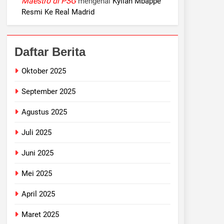
Maestro di PSG
mengenai
Kylian Mbappe
Resmi Ke Real Madrid
Daftar Berita
Oktober 2025
September 2025
Agustus 2025
Juli 2025
Juni 2025
Mei 2025
April 2025
Maret 2025