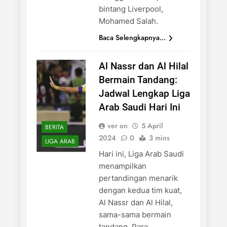
bintang Liverpool,
Mohamed Salah.
Baca Selengkapnya...
Al Nassr dan Al Hilal
Bermain Tandang:
Jadwal Lengkap Liga
Arab Saudi Hari Ini
ver on
5 April
BERITA
2024
0
3 mins
LIGA ARAB
Hari ini, Liga Arab Saudi
menampilkan
pertandingan menarik
dengan kedua tim kuat,
Al Nassr dan Al Hilal,
sama-sama bermain
tandang. Para