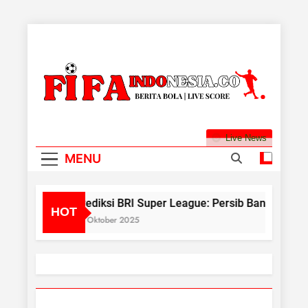
Skip
to
content
FifaIndonesia.co –
Berita Bola Hari Ini Lengkap Dengan Jadwal
Live News
Berita Bola Hari
Pertandingan Bola Live Skor Bola Hari Ini, Liga
MENU
Bola, Bola Live Skor , Klasemen Bola, Liga
Ini, Jadwal
Indonesia, Liga Champion, Liga Inggris, Liga
Arab, Liga Spanyol, Liga Belanda, Liga Perancis,
Pertandingan
Prediksi BRI Super League: Persib Bandung vs Pe
HOT
Liga Italia, Liga Jerman, Berita Liga Sepakbola
26 Oktober 2025
Bola, Skor Live
Terupdate Dengan Livescore.
Bola Hari Ini, Liga
Bola