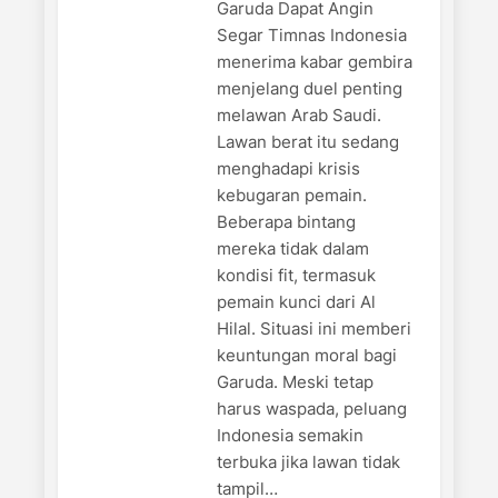
Garuda Dapat Angin
Segar Timnas Indonesia
menerima kabar gembira
menjelang duel penting
melawan Arab Saudi.
Lawan berat itu sedang
menghadapi krisis
kebugaran pemain.
Beberapa bintang
mereka tidak dalam
kondisi fit, termasuk
pemain kunci dari Al
Hilal. Situasi ini memberi
keuntungan moral bagi
Garuda. Meski tetap
harus waspada, peluang
Indonesia semakin
terbuka jika lawan tidak
tampil…