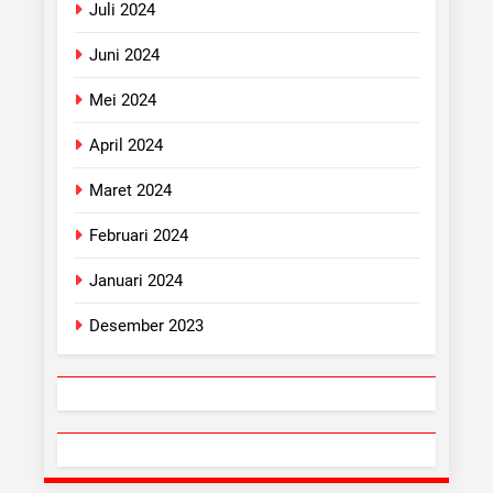
Juli 2024
Juni 2024
Mei 2024
April 2024
Maret 2024
Februari 2024
Januari 2024
Desember 2023