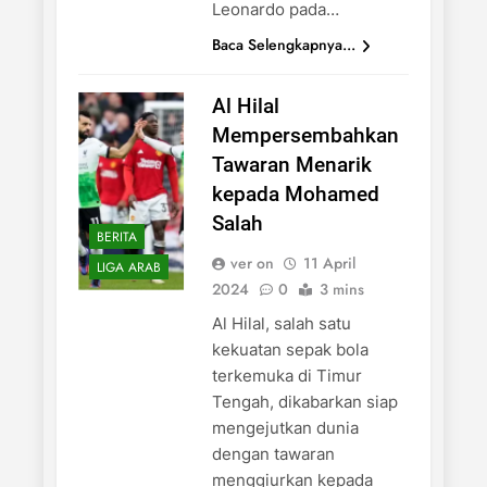
Leonardo pada…
Baca Selengkapnya...
Al Hilal
Mempersembahkan
Tawaran Menarik
kepada Mohamed
Salah
BERITA
ver on
11 April
LIGA ARAB
2024
0
3 mins
Al Hilal, salah satu
kekuatan sepak bola
terkemuka di Timur
Tengah, dikabarkan siap
mengejutkan dunia
dengan tawaran
menggiurkan kepada