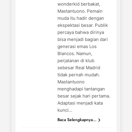
wonderkid berbakat,
Mastantuono. Pemain
muda itu hadir dengan
ekspektasi besar. Publik
percaya bahwa dirinya
bisa menjadi bagian dari
generasi emas Los
Blancos. Namun,
perjalanan di klub
sebesar Real Madrid
tidak pernah mudah.
Mastantuono
menghadapi tantangan
besar sejak hari pertama.
Adaptasi menjadi kata
kunci…
Baca Selengkapnya...