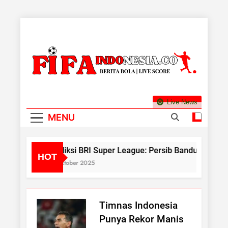
Skip
to
content
FifaIndonesia.co –
Berita Bola Hari Ini Lengkap Dengan Jadwal
Live News
Berita Bola Hari
Pertandingan Bola Live Skor Bola Hari Ini, Liga
MENU
Bola, Bola Live Skor , Klasemen Bola, Liga
Ini, Jadwal
Indonesia, Liga Champion, Liga Inggris, Liga
Arab, Liga Spanyol, Liga Belanda, Liga Perancis,
Pertandingan
Prediksi BRI Super League: Persib Bandung vs Persi
HOT
Liga Italia, Liga Jerman, Berita Liga Sepakbola
26 Oktober 2025
Bola, Skor Live
Terupdate Dengan Livescore.
Bola Hari Ini, Liga
Timnas Indonesia
Bola
Punya Rekor Manis