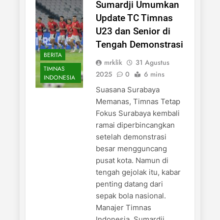
Sumardji Umumkan
Update TC Timnas
U23 dan Senior di
Tengah Demonstrasi
BERITA
mrklik
31 Agustus
TIMNAS
2025
0
6 mins
INDONESIA
Suasana Surabaya
Memanas, Timnas Tetap
Fokus Surabaya kembali
ramai diperbincangkan
setelah demonstrasi
besar mengguncang
pusat kota. Namun di
tengah gejolak itu, kabar
penting datang dari
sepak bola nasional.
Manajer Timnas
Indonesia, Sumardji,