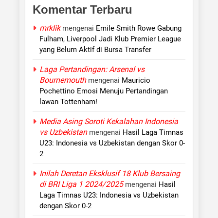
Komentar Terbaru
mrklik
mengenai
Emile Smith Rowe Gabung
Fulham, Liverpool Jadi Klub Premier League
yang Belum Aktif di Bursa Transfer
Laga Pertandingan: Arsenal vs
Bournemouth
mengenai
Mauricio
Pochettino Emosi Menuju Pertandingan
lawan Tottenham!
Media Asing Soroti Kekalahan Indonesia
vs Uzbekistan
mengenai
Hasil Laga Timnas
U23: Indonesia vs Uzbekistan dengan Skor 0-
2
Inilah Deretan Eksklusif 18 Klub Bersaing
di BRI Liga 1 2024/2025
mengenai
Hasil
Laga Timnas U23: Indonesia vs Uzbekistan
dengan Skor 0-2