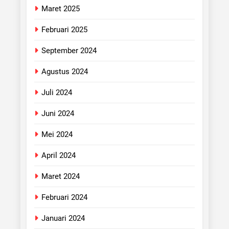
Maret 2025
Februari 2025
September 2024
Agustus 2024
Juli 2024
Juni 2024
Mei 2024
April 2024
Maret 2024
Februari 2024
Januari 2024