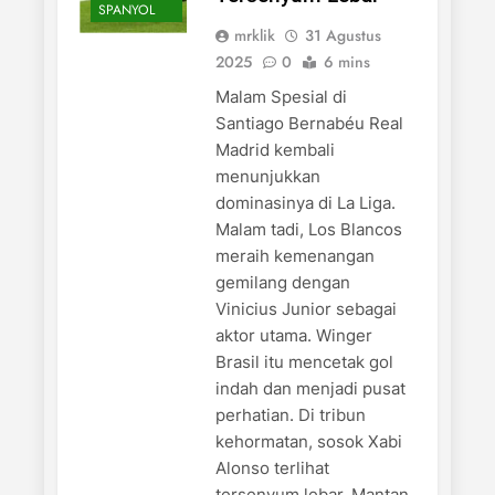
SPANYOL
mrklik
31 Agustus
2025
0
6 mins
Malam Spesial di
Santiago Bernabéu Real
Madrid kembali
menunjukkan
dominasinya di La Liga.
Malam tadi, Los Blancos
meraih kemenangan
gemilang dengan
Vinicius Junior sebagai
aktor utama. Winger
Brasil itu mencetak gol
indah dan menjadi pusat
perhatian. Di tribun
kehormatan, sosok Xabi
Alonso terlihat
tersenyum lebar. Mantan