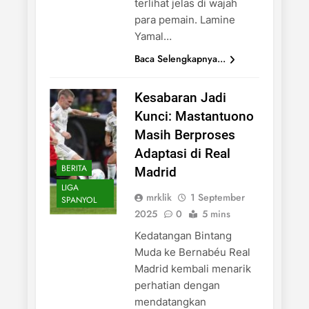
terlihat jelas di wajah
para pemain. Lamine
Yamal…
Baca Selengkapnya...
Kesabaran Jadi
Kunci: Mastantuono
Masih Berproses
Adaptasi di Real
BERITA
Madrid
LIGA
mrklik
1 September
SPANYOL
2025
0
5 mins
Kedatangan Bintang
Muda ke Bernabéu Real
Madrid kembali menarik
perhatian dengan
mendatangkan