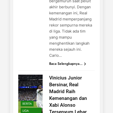
bergemuruh saat peluit
akhir berbunyi. Dengan
kemenangan ini, Real
Madrid memperpanjang
rekor sempurna mereka
di liga. Tidak ada tim
yang mampu
menghentikan langkah
mereka sejauh ini.
Carlo…
Baca Selengkapnya...
Vinicius Junior
Bersinar, Real
Madrid Raih
Kemenangan dan
BERITA
Xabi Alonso
LIGA
Tersenyum Lebar