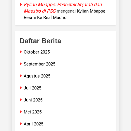
Kylian Mbappe: Pencetak Sejarah dan
Maestro di PSG
mengenai
Kylian Mbappe
Resmi Ke Real Madrid
Daftar Berita
Oktober 2025
September 2025
Agustus 2025
Juli 2025
Juni 2025
Mei 2025
April 2025