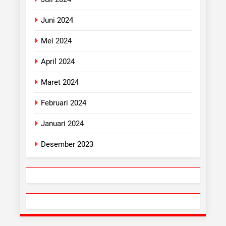
Juni 2024
Mei 2024
April 2024
Maret 2024
Februari 2024
Januari 2024
Desember 2023