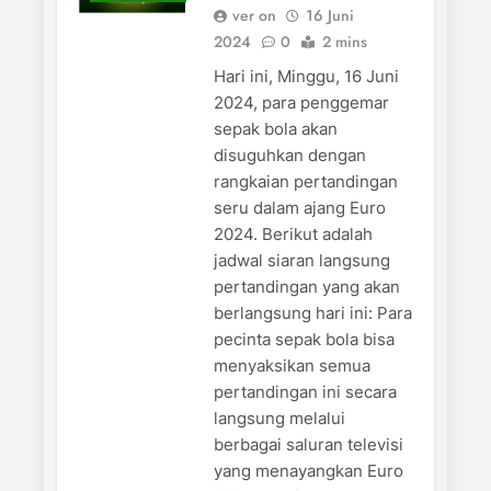
ver on
16 Juni
2024
0
2 mins
Hari ini, Minggu, 16 Juni
2024, para penggemar
sepak bola akan
disuguhkan dengan
rangkaian pertandingan
seru dalam ajang Euro
2024. Berikut adalah
jadwal siaran langsung
pertandingan yang akan
berlangsung hari ini: Para
pecinta sepak bola bisa
menyaksikan semua
pertandingan ini secara
langsung melalui
berbagai saluran televisi
yang menayangkan Euro