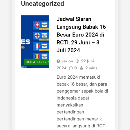
Uncategorized
Jadwal Siaran
Langsung Babak 16
Besar Euro 2024 di
RCTI, 29 Juni – 3
Juli 2024
ver on
29 Juni
UNCATEGORIZED
2024
0
2 mins
Euro 2024 memasuki
babak 16 besar, dan para
penggemar sepak bola di
Indonesia dapat
menyaksikan
pertandingan-
pertandingan menarik
secara langsung di RCTI.