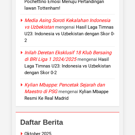
Pochettino Emosi Menuju Pertandingan
lawan Tottenham!
Media Asing Soroti Kekalahan Indonesia
vs Uzbekistan
mengenai
Hasil Laga Timnas
U23: Indonesia vs Uzbekistan dengan Skor 0-
2
Inilah Deretan Eksklusif 18 Klub Bersaing
di BRI Liga 1 2024/2025
mengenai
Hasil
Laga Timnas U23: Indonesia vs Uzbekistan
dengan Skor 0-2
Kylian Mbappe: Pencetak Sejarah dan
Maestro di PSG
mengenai
Kylian Mbappe
Resmi Ke Real Madrid
Daftar Berita
Oktober 2025