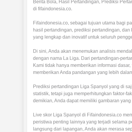
Berita Bola, Hasil Pertandingan, Prediksi Pert
di fifaindonesia.co.
Fifaindonesia.co, sebagai tujuan utama bagi p
hasil pertandingan, prediksi pertandingan, dan 
yang lengkap dan inovatif untuk seluruh pengg
Di sini, Anda akan menemukan analisis mendala
dengan nama La Liga. Dari pertandingan-pertan
Kami tidak hanya memberikan informasi dasar
memberikan Anda pandangan yang lebih dalam 
Prediksi pertandingan Liga Spanyol yang di saj
statistik, tetapi juga memperhitungkan faktor-
demikian, Anda dapat memiliki gambaran yang l
Live skor Liga Spanyol di Fifaindonesia.co mem
peristiwa penting lainnya yang terjadi selama
langsung dari lapangan, Anda akan merasa sepe