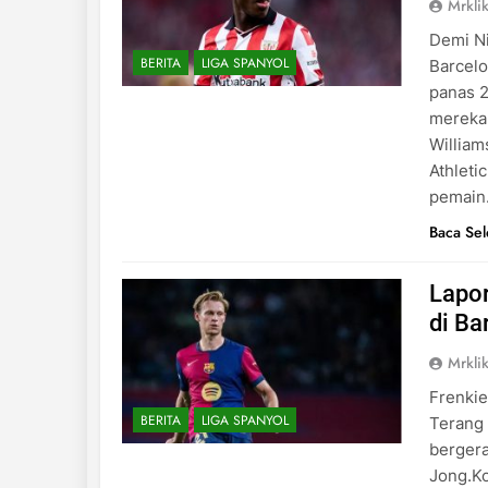
Mrkli
Demi Ni
BERITA
LIGA SPANYOL
Barcelo
panas 2
mereka 
William
Athleti
pemain.
Baca Sel
Lapor
di Ba
Mrkli
Frenkie
BERITA
LIGA SPANYOL
Terang 
berger
Jong.Ko