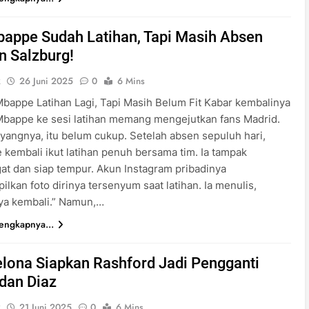
appe Sudah Latihan, Tapi Masih Absen
 Salzburg!
k
26 Juni 2025
0
6 Mins
Mbappe Latihan Lagi, Tapi Masih Belum Fit Kabar kembalinya
Mbappe ke sesi latihan memang mengejutkan fans Madrid.
ayangnya, itu belum cukup. Setelah absen sepuluh hari,
kembali ikut latihan penuh bersama tim. Ia tampak
t dan siap tempur. Akun Instagram pribadinya
lkan foto dirinya tersenyum saat latihan. Ia menulis,
ya kembali.” Namun,…
engkapnya...
lona Siapkan Rashford Jadi Pengganti
dan Diaz
k
21 Juni 2025
0
6 Mins