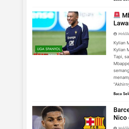
Mb
Lawan
Mrkli
Kylian 
LIGA SPANYOL
Kylian 
Tapi, s
Mbappe 
semanga
menampi
“Akhirn
Baca Sel
Barce
Nico 
Mrkli