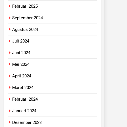
Februari 2025
September 2024
Agustus 2024
Juli 2024
Juni 2024
Mei 2024
April 2024
Maret 2024
Februari 2024
Januari 2024
Desember 2023